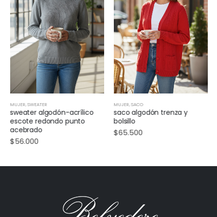
MUJER
,
SWEATER
MUJER
,
SACO
sweater algodón-acrílico
saco algodón trenza y
escote redondo punto
bolsillo
acebrado
$
65.500
$
56.000