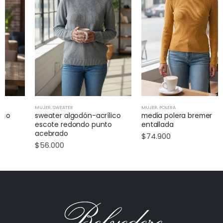
MUJER
,
SWEATER
MUJER
,
POLERA
sweater algodón-acrílico
media polera bremer
escote redondo punto
entallada
acebrado
$
74.900
$
56.000