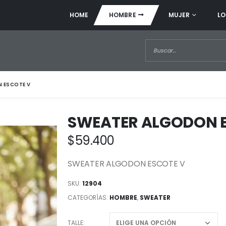
HOME
HOMBRE
MUJER
LO
 ESCOTE V
SWEATER ALGODON E
$
59.400
SWEATER ALGODON ESCOTE V
SKU:
12904
CATEGORÍAS:
HOMBRE
,
SWEATER
TALLE