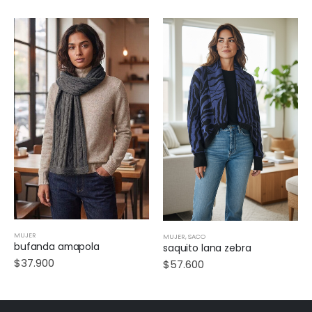
MUJER
MUJER
,
SACO
bufanda amapola
saquito lana zebra
$
37.900
$
57.600