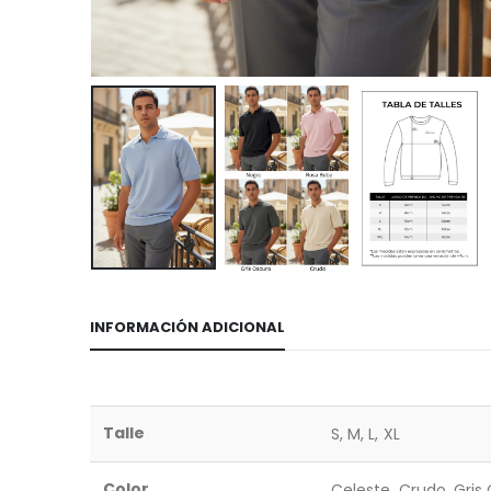
INFORMACIÓN ADICIONAL
Talle
S, M, L, XL
Color
Celeste, Crudo, Gris